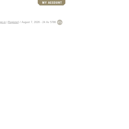
gn-in
|
Register
)
/
August 7, 2026
-
24 Av 5786