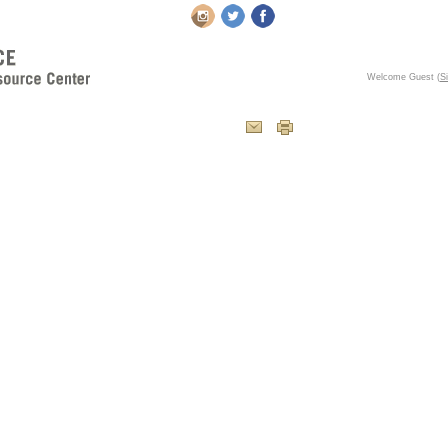
Welcome Guest
(
Si